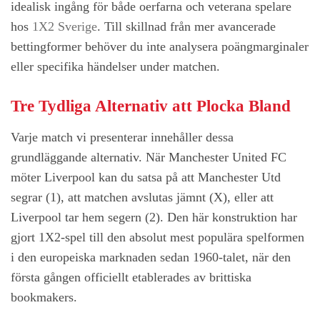
idealisk ingång för både oerfarna och veterana spelare
hos
1X2 Sverige
. Till skillnad från mer avancerade
bettingformer behöver du inte analysera poängmarginaler
eller specifika händelser under matchen.
Tre Tydliga Alternativ att Plocka Bland
Varje match vi presenterar innehåller dessa
grundläggande alternativ. När Manchester United FC
möter Liverpool kan du satsa på att Manchester Utd
segrar (1), att matchen avslutas jämnt (X), eller att
Liverpool tar hem segern (2). Den här konstruktion har
gjort 1X2-spel till den absolut mest populära spelformen
i den europeiska marknaden sedan 1960-talet, när den
första gången officiellt etablerades av brittiska
bookmakers.