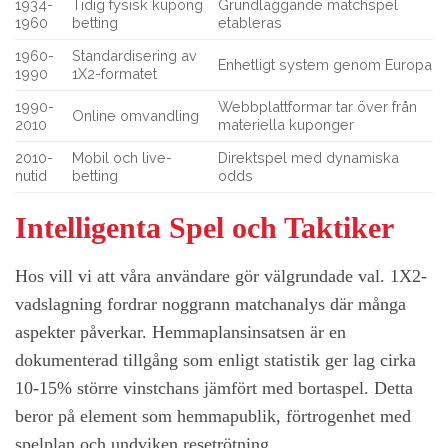
1934-
Tidig fysisk kupong
Grundläggande matchspel
1960
betting
etableras
1960-
Standardisering av
Enhetligt system genom Europa
1990
1X2-formatet
1990-
Webbplattformar tar över från
Online omvandling
2010
materiella kuponger
2010-
Mobil och live-
Direktspel med dynamiska
nutid
betting
odds
Intelligenta Spel och Taktiker
Hos vill vi att våra användare gör välgrundade val. 1X2-
vadslagning fordrar noggrann matchanalys där många
aspekter påverkar. Hemmaplansinsatsen är en
dokumenterad tillgång som enligt statistik ger lag cirka
10-15% större vinstchans jämfört med bortaspel. Detta
beror på element som hemmapublik, förtrogenhet med
spelplan och undviken resetrötning.