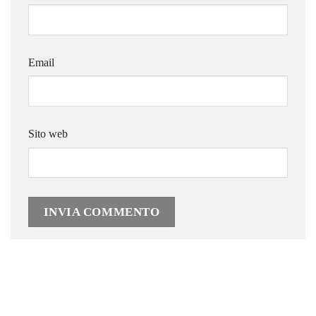
Email
Sito web