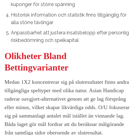
kuponger för större spänning
Historisk information och statistik finns tillgänglig för
alla större tävlingar
Anpassbarhet att justera insatsbelopp efter personlig
riskbedömning och spelkapital
Olikheter Bland
Bettingvarianter
Medan 1X2 koncentrerar sig på slutresultatet finns andra
tillgängliga speltyper med olika natur. Asian Handicap
raderar oavgjort-alternativet genom att ge lag försprång
eller minus, vilket skapar likvärdiga odds. O/U fokuserar
sig på sammanlagt antalet mål istället än vinnande lag.
Båda laget gör mål fordrar att du beräknar målgörande
från samtliga sidor oberoende av slutresultat.