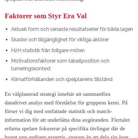
Faktorer som Styr Era Val
Aktuell form och senaste resultatserier för båda lagen
Skador och tillgänglighet för viktiga aktörer
H2H statistik från tidigare möten
Motivationsfaktorer som tabellposition och
turneringskontext
Klimatförhållanden och spelplanens tillstånd
En välplanerad strategi innebär att sammanföra
datadrivet analys med förståelse för gruppens kemi. På
förser vi dig med omfattade statistik och match-
information för att underlätta dina avgöranden. Flertalet
erfarna spelare fokuserar på specifika tävlingar där de
byggt upp gedigen expertis, snarare än att dela sig över