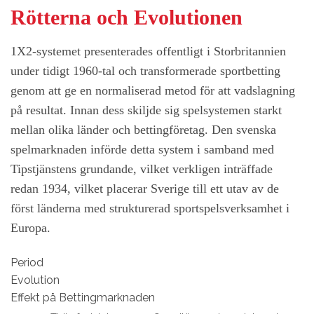
Rötterna och Evolutionen
1X2-systemet presenterades offentligt i Storbritannien
under tidigt 1960-tal och transformerade sportbetting
genom att ge en normaliserad metod för att vadslagning
på resultat. Innan dess skiljde sig spelsystemen starkt
mellan olika länder och bettingföretag. Den svenska
spelmarknaden införde detta system i samband med
Tipstjänstens grundande, vilket verkligen inträffade
redan 1934, vilket placerar Sverige till ett utav av de
först länderna med strukturerad sportspelsverksamhet i
Europa.
Period
Evolution
Effekt på Bettingmarknaden