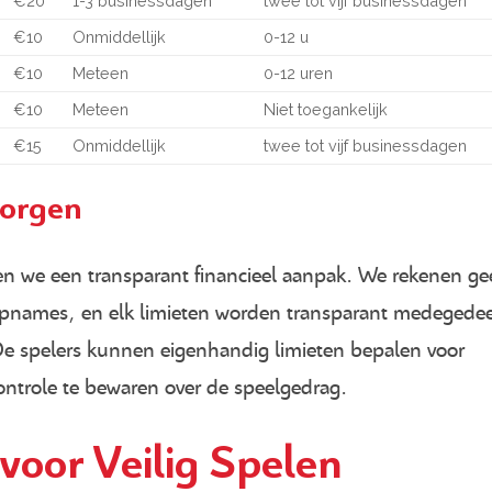
€20
1-3 businessdagen
twee tot vijf businessdagen
€10
Onmiddellijk
0-12 u
€10
Meteen
0-12 uren
€10
Meteen
Niet toegankelijk
€15
Onmiddellijk
twee tot vijf businessdagen
borgen
n we een transparant financieel aanpak. We rekenen ge
 opnames, en elk limieten worden transparant medegede
 De spelers kunnen eigenhandig limieten bepalen voor
ontrole te bewaren over de speelgedrag.
oor Veilig Spelen