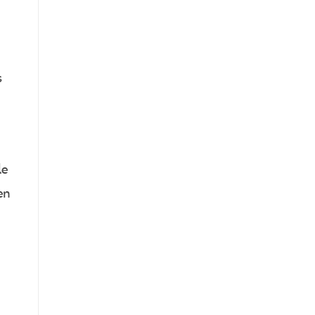
s
le
en