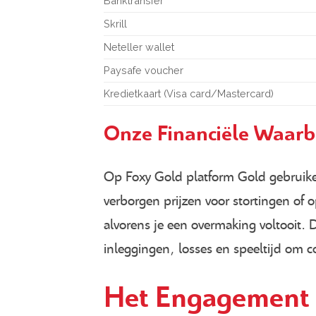
Banktransfer
Skrill
Neteller wallet
Paysafe voucher
Kredietkaart (Visa card/Mastercard)
Onze Financiële Waar
Op Foxy Gold platform Gold gebruike
verborgen prijzen voor stortingen of
alvorens je een overmaking voltooit.
inleggingen, losses en speeltijd om c
Het Engagement v