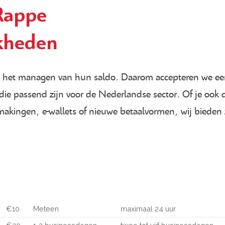
Rappe
jkheden
bij het managen van hun saldo. Daarom accepteren we e
ie passend zijn voor de Nederlandse sector. Of je ook 
rmakingen, e-wallets of nieuwe betaalvormen, wij bieden 
€10
Meteen
maximaal 24 uur