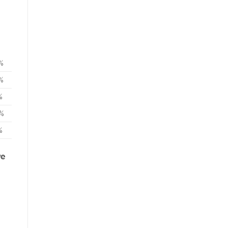
%
%
%
%
%
ve