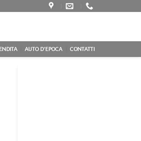
VENDITA
AUTO D’EPOCA
CONTATTI