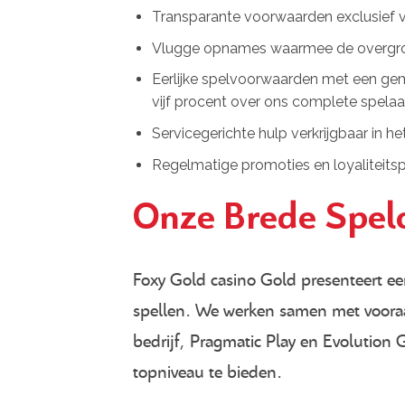
Transparante voorwaarden exclusief 
Vlugge opnames waarmee de overgro
Eerlijke spelvoorwaarden met een ge
vijf procent over ons complete spela
Servicegerichte hulp verkrijgbaar in he
Regelmatige promoties en loyaliteits
Onze Brede Spelc
Foxy Gold casino Gold presenteert e
spellen. We werken samen met vooraa
bedrijf, Pragmatic Play en Evolution
topniveau te bieden.