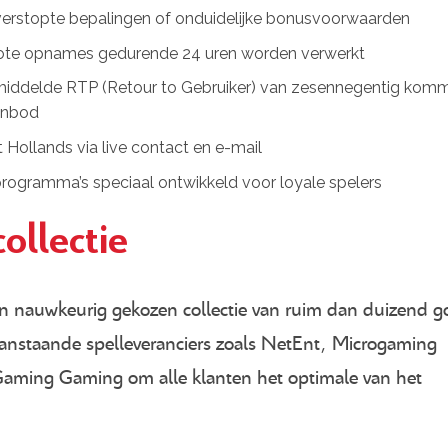
verstopte bepalingen of onduidelijke bonusvoorwaarden
te opnames gedurende 24 uren worden verwerkt
middelde RTP (Retour to Gebruiker) van zesennegentig kom
anbod
t Hollands via live contact en e-mail
programma’s speciaal ontwikkeld voor loyale spelers
ollectie
en nauwkeurig gekozen collectie van ruim dan duizend g
nstaande spelleveranciers zoals NetEnt, Microgaming
 Gaming Gaming om alle klanten het optimale van het