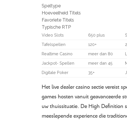
Speltype
Hoeveelheid Titels
Favoriete Titels
Typische RTP
Video Slots
650 plus
Tafelspellen
120+
2
Realtime Casino
meer dan 80
Jackpot- Spellen
meer dan 45
Digitale Poker
35+
Het live dealer casino sectie vereist s
games hosten vanuit geavanceerde st
uw thuissituatie. De High Definition s
meeslepende experience die tradition