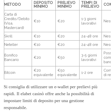
DEPOSITO
PRELIEVO
TEMPI DI
METODO
COM
MINIMO
MINIMO
PRELIEVO
Carta di
Credito/Debito
1-3 giorni
€10
€20
Nes
(Visa,
lavorativi
Mastercard)
Skrill
€10
€20
24-48 ore
Nes
Neteller
€10
€20
24-48 ore
Nes
Poss
Bonifico
3-5 giorni
€20
€50
com
Bancario
lavorativi
banc
€20
€50
Com
Bitcoin
1-2 ore
equivalente
equivalente
di r
Si consiglia di utilizzare un e-wallet per prelievi più
rapidi. Il elabet casinò offre anche la possibilità di
impostare limiti di deposito per una gestione
responsabile.