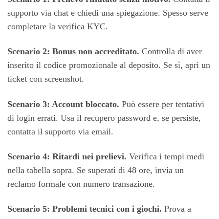
supporto via chat e chiedi una spiegazione. Spesso serve
completare la verifica KYC.
Scenario 2: Bonus non accreditato.
Controlla di aver
inserito il codice promozionale al deposito. Se sì, apri un
ticket con screenshot.
Scenario 3: Account bloccato.
Può essere per tentativi
di login errati. Usa il recupero password e, se persiste,
contatta il supporto via email.
Scenario 4: Ritardi nei prelievi.
Verifica i tempi medi
nella tabella sopra. Se superati di 48 ore, invia un
reclamo formale con numero transazione.
Scenario 5: Problemi tecnici con i giochi.
Prova a