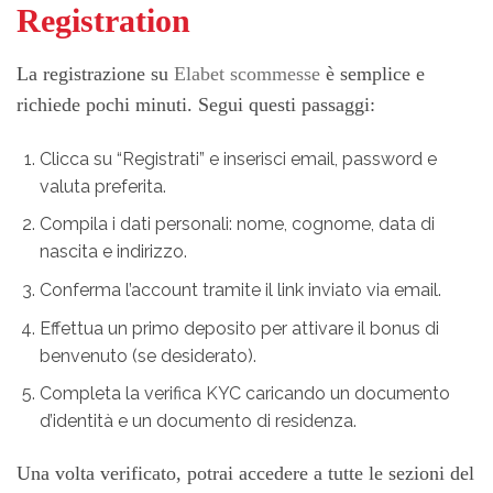
Registration
La registrazione su
Elabet scommesse
è semplice e
richiede pochi minuti. Segui questi passaggi:
Clicca su “Registrati” e inserisci email, password e
valuta preferita.
Compila i dati personali: nome, cognome, data di
nascita e indirizzo.
Conferma l’account tramite il link inviato via email.
Effettua un primo deposito per attivare il bonus di
benvenuto (se desiderato).
Completa la verifica KYC caricando un documento
d’identità e un documento di residenza.
Una volta verificato, potrai accedere a tutte le sezioni del