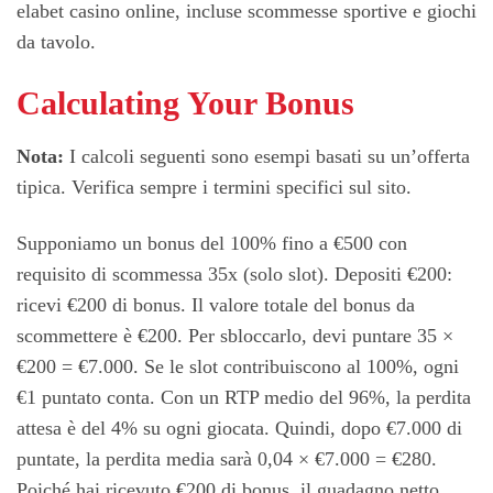
elabet casino online, incluse scommesse sportive e giochi
da tavolo.
Calculating Your Bonus
Nota:
I calcoli seguenti sono esempi basati su un’offerta
tipica. Verifica sempre i termini specifici sul sito.
Supponiamo un bonus del 100% fino a €500 con
requisito di scommessa 35x (solo slot). Depositi €200:
ricevi €200 di bonus. Il valore totale del bonus da
scommettere è €200. Per sbloccarlo, devi puntare 35 ×
€200 = €7.000. Se le slot contribuiscono al 100%, ogni
€1 puntato conta. Con un RTP medio del 96%, la perdita
attesa è del 4% su ogni giocata. Quindi, dopo €7.000 di
puntate, la perdita media sarà 0,04 × €7.000 = €280.
Poiché hai ricevuto €200 di bonus, il guadagno netto