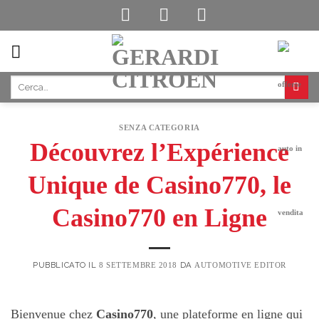
Skip
to
content
SENZA CATEGORIA
Découvrez l’Expérience
Unique de Casino770, le
Casino770 en Ligne
PUBBLICATO IL
DA
8 SETTEMBRE 2018
AUTOMOTIVE EDITOR
Bienvenue chez
Casino770
, une plateforme en ligne qui