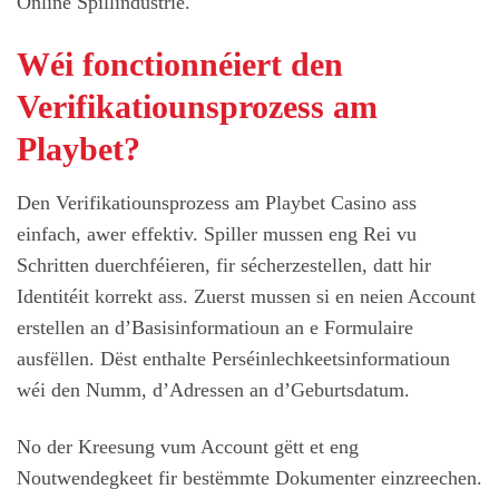
Online Spillindustrie.
Wéi fonctionnéiert den
Verifikatiounsprozess am
Playbet?
Den Verifikatiounsprozess am Playbet Casino ass
einfach, awer effektiv. Spiller mussen eng Rei vu
Schritten duerchféieren, fir sécherzestellen, datt hir
Identitéit korrekt ass. Zuerst mussen si en neien Account
erstellen an d’Basisinformatioun an e Formulaire
ausfëllen. Dëst enthalte Perséinlechkeetsinformatioun
wéi den Numm, d’Adressen an d’Geburtsdatum.
No der Kreesung vum Account gëtt et eng
Noutwendegkeet fir bestëmmte Dokumenter einzreechen.