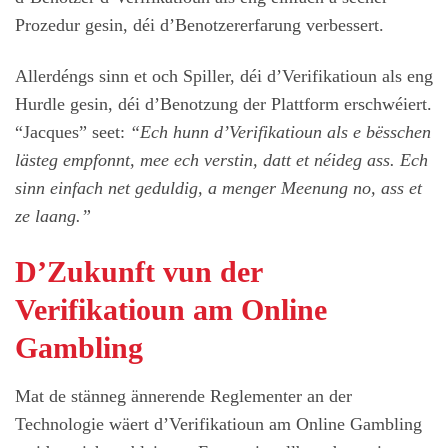
Prozedur gesin, déi d’Benotzererfarung verbessert.
Allerdéngs sinn et och Spiller, déi d’Verifikatioun als eng
Hurdle gesin, déi d’Benotzung der Plattform erschwéiert.
“Jacques” seet:
“Ech hunn d’Verifikatioun als e bësschen
lästeg empfonnt, mee ech verstin, datt et néideg ass. Ech
sinn einfach net geduldig, a menger Meenung no, ass et
ze laang.”
D’Zukunft vun der
Verifikatioun am Online
Gambling
Mat de stänneg ännerende Reglementer an der
Technologie wäert d’Verifikatioun am Online Gambling