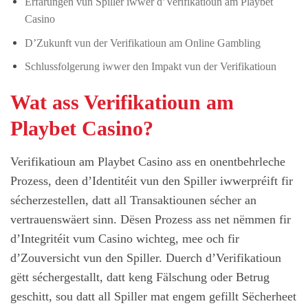
Erfarungen vun Spiller iwwer d’Verifikatioun am Playbet
Casino
D’Zukunft vun der Verifikatioun am Online Gambling
Schlussfolgerung iwwer den Impakt vun der Verifikatioun
Wat ass Verifikatioun am
Playbet Casino?
Verifikatioun am Playbet Casino ass en onentbehrleche
Prozess, deen d’Identitéit vun den Spiller iwwerpréift fir
sécherzestellen, datt all Transaktiounen sécher an
vertrauenswäert sinn. Dësen Prozess ass net nëmmen fir
d’Integritéit vum Casino wichteg, mee och fir
d’Zouversicht vun den Spiller. Duerch d’Verifikatioun
gëtt séchergestallt, datt keng Fälschung oder Betrug
geschitt, sou datt all Spiller mat engem gefillt Sëcherheet