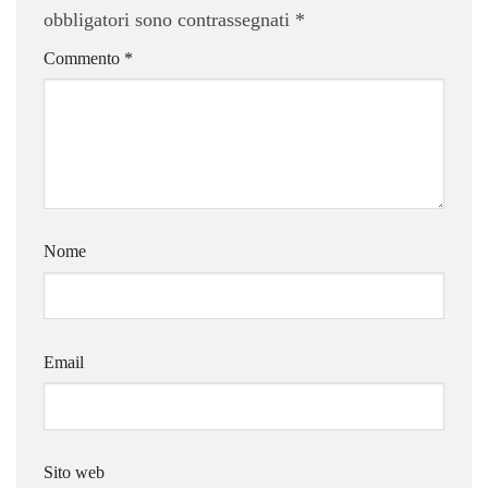
obbligatori sono contrassegnati
*
Commento
*
Nome
Email
Sito web