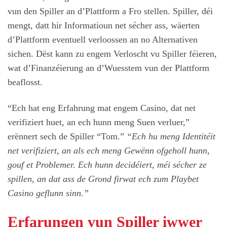
vun den Spiller an d’Plattform a Fro stellen. Spiller, déi
mengt, datt hir Informatioun net sécher ass, wäerten
d’Plattform eventuell verloossen an no Alternativen
sichen. Dëst kann zu engem Verloscht vu Spiller féieren,
wat d’Finanzéierung an d’Wuesstem vun der Plattform
beaflosst.
“Ech hat eng Erfahrung mat engem Casino, dat net
verifiziert huet, an ech hunn meng Suen verluer,”
erënnert sech de Spiller “Tom.”
“Ech hu meng Identitéit
net verifiziert, an als ech meng Gewënn ofgeholl hunn,
gouf et Problemer. Ech hunn decidéiert, méi sécher ze
spillen, an dat ass de Grond firwat ech zum Playbet
Casino geflunn sinn.”
Erfarungen vun Spiller iwwer