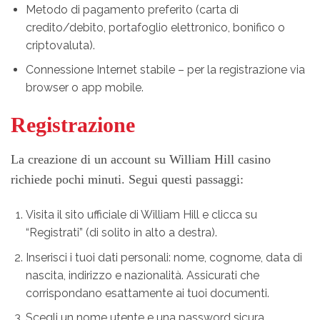
Metodo di pagamento preferito (carta di
credito/debito, portafoglio elettronico, bonifico o
criptovaluta).
Connessione Internet stabile – per la registrazione via
browser o app mobile.
Registrazione
La creazione di un account su William Hill casino
richiede pochi minuti. Segui questi passaggi:
Visita il sito ufficiale di William Hill e clicca su
“Registrati” (di solito in alto a destra).
Inserisci i tuoi dati personali: nome, cognome, data di
nascita, indirizzo e nazionalità. Assicurati che
corrispondano esattamente ai tuoi documenti.
Scegli un nome utente e una password sicura