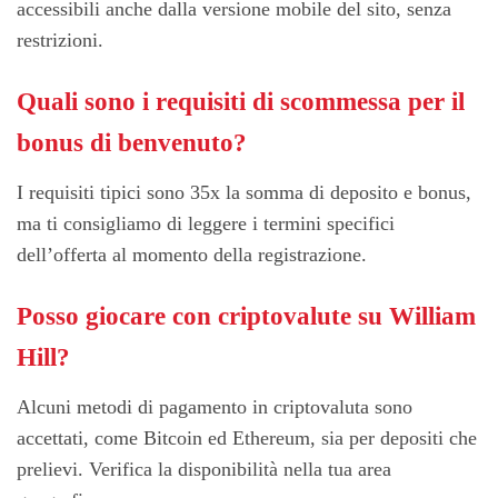
accessibili anche dalla versione mobile del sito, senza
restrizioni.
Quali sono i requisiti di scommessa per il
bonus di benvenuto?
I requisiti tipici sono 35x la somma di deposito e bonus,
ma ti consigliamo di leggere i termini specifici
dell’offerta al momento della registrazione.
Posso giocare con criptovalute su William
Hill?
Alcuni metodi di pagamento in criptovaluta sono
accettati, come Bitcoin ed Ethereum, sia per depositi che
prelievi. Verifica la disponibilità nella tua area