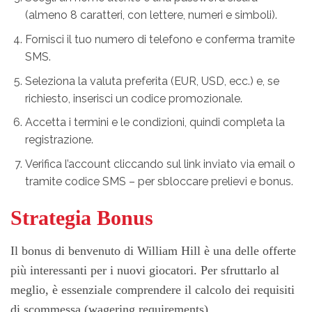
(almeno 8 caratteri, con lettere, numeri e simboli).
Fornisci il tuo numero di telefono e conferma tramite
SMS.
Seleziona la valuta preferita (EUR, USD, ecc.) e, se
richiesto, inserisci un codice promozionale.
Accetta i termini e le condizioni, quindi completa la
registrazione.
Verifica l’account cliccando sul link inviato via email o
tramite codice SMS – per sbloccare prelievi e bonus.
Strategia Bonus
Il bonus di benvenuto di William Hill è una delle offerte
più interessanti per i nuovi giocatori. Per sfruttarlo al
meglio, è essenziale comprendere il calcolo dei requisiti
di scommessa (wagering requirements).