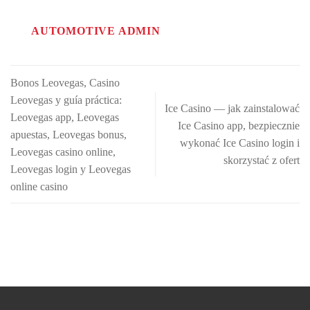
AUTOMOTIVE ADMIN
Bonos Leovegas, Casino
Leovegas y guía práctica:
Ice Casino — jak zainstalować
Leovegas app, Leovegas
Ice Casino app, bezpiecznie
apuestas, Leovegas bonus,
wykonać Ice Casino login i
Leovegas casino online,
skorzystać z ofert
Leovegas login y Leovegas
online casino