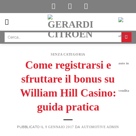
Skip
to
content
SENZA CATEGORIA
Come registrarsi e
sfruttare il bonus su
William Hill Casino:
guida pratica
PUBBLICATO IL
DA
9 GENNAIO 2017
AUTOMOTIVE ADMIN