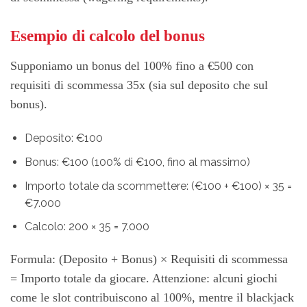
Esempio di calcolo del bonus
Supponiamo un bonus del 100% fino a €500 con
requisiti di scommessa 35x (sia sul deposito che sul
bonus).
Deposito: €100
Bonus: €100 (100% di €100, fino al massimo)
Importo totale da scommettere: (€100 + €100) × 35 =
€7.000
Calcolo: 200 × 35 = 7.000
Formula: (Deposito + Bonus) × Requisiti di scommessa
= Importo totale da giocare. Attenzione: alcuni giochi
come le slot contribuiscono al 100%, mentre il blackjack