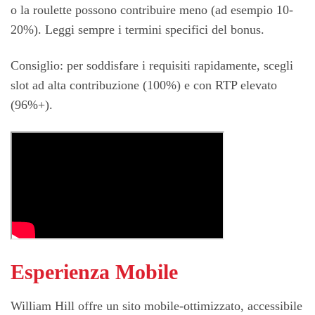
o la roulette possono contribuire meno (ad esempio 10-
20%). Leggi sempre i termini specifici del bonus.
Consiglio: per soddisfare i requisiti rapidamente, scegli
slot ad alta contribuzione (100%) e con RTP elevato
(96%+).
Esperienza Mobile
William Hill offre un sito mobile-ottimizzato, accessibile