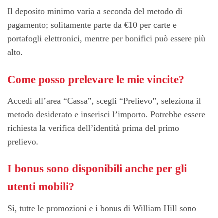
Il deposito minimo varia a seconda del metodo di
pagamento; solitamente parte da €10 per carte e
portafogli elettronici, mentre per bonifici può essere più
alto.
Come posso prelevare le mie vincite?
Accedi all’area “Cassa”, scegli “Prelievo”, seleziona il
metodo desiderato e inserisci l’importo. Potrebbe essere
richiesta la verifica dell’identità prima del primo
prelievo.
I bonus sono disponibili anche per gli
utenti mobili?
Sì, tutte le promozioni e i bonus di William Hill sono