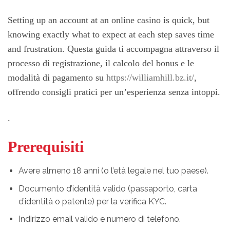
Setting up an account at an online casino is quick, but
knowing exactly what to expect at each step saves time
and frustration. Questa guida ti accompagna attraverso il
processo di registrazione, il calcolo del bonus e le
modalità di pagamento su
https://williamhill.bz.it/
,
offrendo consigli pratici per un’esperienza senza intoppi.
.
Prerequisiti
Avere almeno 18 anni (o l’età legale nel tuo paese).
Documento d’identità valido (passaporto, carta
d’identità o patente) per la verifica KYC.
Indirizzo email valido e numero di telefono.