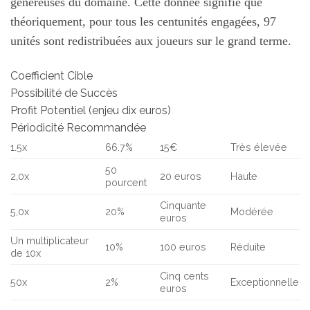
généreuses du domaine. Cette donnée signifie que
théoriquement, pour tous les centunités engagées, 97
unités sont redistribuées aux joueurs sur le grand terme.
Coefficient Cible
Possibilité de Succès
Profit Potentiel (enjeu dix euros)
Périodicité Recommandée
1.5x
66.7%
15€
Très élevée
50
2,0x
20 euros
Haute
pourcent
Cinquante
5,0x
20%
Modérée
euros
Un multiplicateur
10%
100 euros
Réduite
de 10x
Cinq cents
50x
2%
Exceptionnelle
euros