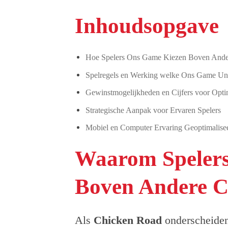
Inhoudsopgave
Hoe Spelers Ons Game Kiezen Boven Ander
Spelregels en Werking welke Ons Game U
Gewinstmogelijkheden en Cijfers voor Opti
Strategische Aanpak voor Ervaren Spelers
Mobiel en Computer Ervaring Geoptimalise
Waarom Speler
Boven Andere C
Als
Chicken Road
onderscheiden