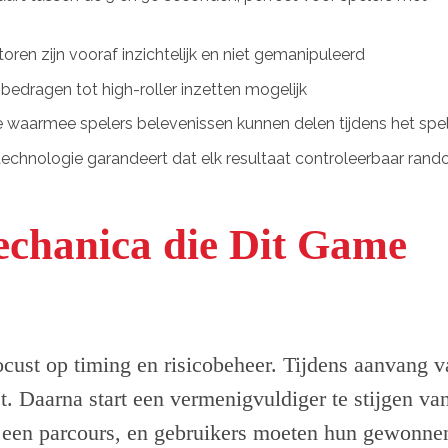
toren zijn vooraf inzichtelijk en niet gemanipuleerd
 bedragen tot high-roller inzetten mogelijk
e waarmee spelers belevenissen kunnen delen tijdens het spe
technologie garandeert dat elk resultaat controleerbaar ran
echanica die Dit Game
cust op timing en risicobeheer. Tijdens aanvang v
t. Daarna start een vermenigvuldiger te stijgen va
r een parcours, en gebruikers moeten hun gewonne