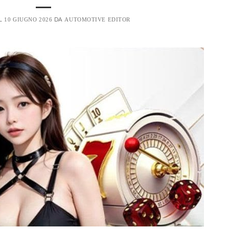
IL
DA
10 GIUGNO 2026
AUTOMOTIVE EDITOR