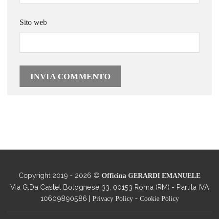
Sito web
Copyright 2019 - 2026 ©
Officina GERARDI EMANUELE
Via G.Da Castel Bolognese 33, 00153 Roma (RM) - Partita IVA
10609890586 |
-
Privacy Policy
Cookie Policy