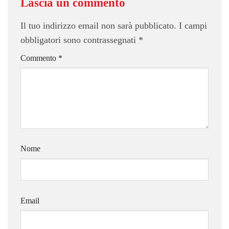
Lascia un commento
Il tuo indirizzo email non sarà pubblicato.
I campi
obbligatori sono contrassegnati
*
Commento
*
Nome
Email