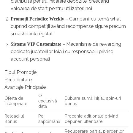
distribuite pentru inițialele depozite, crescând
valoarea de start pentru utilizatori noi
– Campanii cu temă what
Promoții Periodice Weekly
cuprind competiții având recompense sigure precum
și cashback regulat
– Mecanisme de rewarding
Sisteme VIP Customizate
dedicate jucătorilor loiali cu responsabili privind
account personali
Tipul Promoție
Periodicitate
Avantaje Principale
O
Oferta de
Dublare sumă inițial, spin-uri
exclusivă
Întâmpinare
bonus
dată
Reload-ul
Pe
Procente adiționale privind
Bonus
săptămână
depuneri ulterioare
Recuperare parțial pierderilor