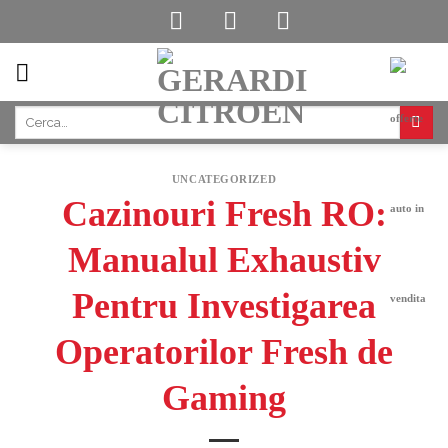
Skip
to
content
UNCATEGORIZED
Cazinouri Fresh RO:
Manualul Exhaustiv
Pentru Investigarea
Operatorilor Fresh de
Gaming