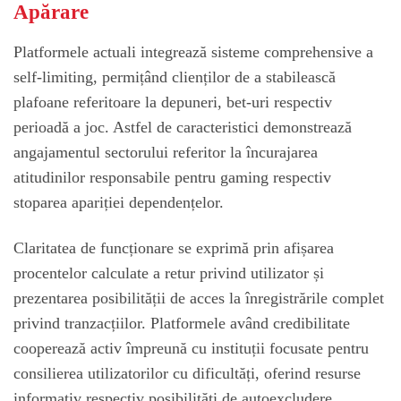
Apărare
Platformele actuali integrează sisteme comprehensive a
self-limiting, permițând clienților de a stabilească
plafoane referitoare la depuneri, bet-uri respectiv
perioadă a joc. Astfel de caracteristici demonstrează
angajamentul sectorului referitor la încurajarea
atitudinilor responsabile pentru gaming respectiv
stoparea apariției dependențelor.
Claritatea de funcționare se exprimă prin afișarea
procentelor calculate a retur privind utilizator și
prezentarea posibilității de acces la înregistrările complet
privind tranzacțiilor. Platformele având credibilitate
cooperează activ împreună cu instituții focusate pentru
consilierea utilizatorilor cu dificultăți, oferind resurse
informativ respectiv posibilități de autoexcludere.