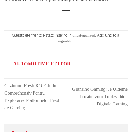
Questo elemento è stato inserito in
. Aggiungilo ai
uncategorized
.
segnalibri
AUTOMOTIVE EDITOR
Cazinouri Fresh RO: Ghidul
Gransino Gaming: Je Ultieme
Comprehensiv Pentru
Locatie voor Topkwaliteit
Explorarea Platformelor Fresh
Digitale Gaming
de Gaming