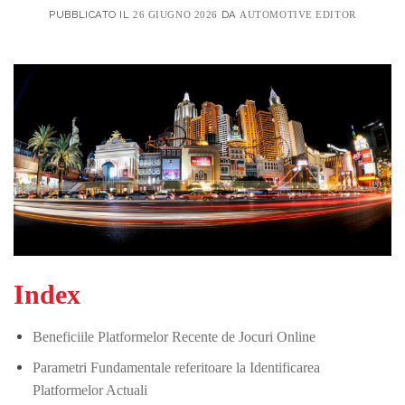
PUBBLICATO IL
DA
26 GIUGNO 2026
AUTOMOTIVE EDITOR
Index
Beneficiile Platformelor Recente de Jocuri Online
Parametri Fundamentale referitoare la Identificarea
Platformelor Actuali