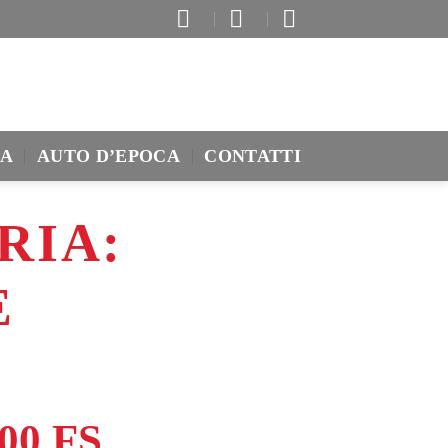
TA
AUTO D’EPOCA
CONTATTI
RIA:
E
00 FS