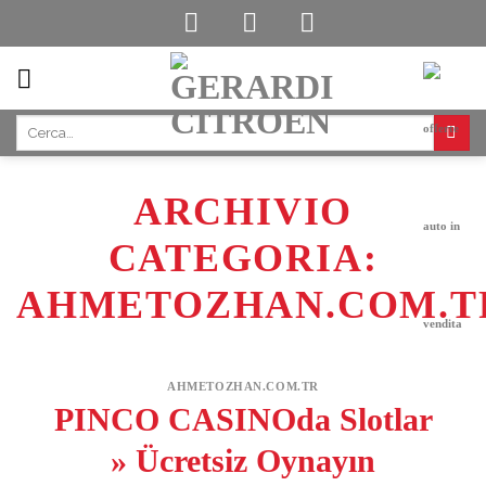
Skip
to
content
ARCHIVIO
CATEGORIA:
AHMETOZHAN.COM.T
AHMETOZHAN.COM.TR
PINCO CASINOda Slotlar
» Ücretsiz Oynayın