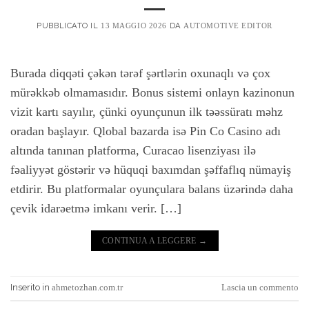
PUBBLICATO IL
DA
13 MAGGIO 2026
AUTOMOTIVE EDITOR
Burada diqqəti çəkən tərəf şərtlərin oxunaqlı və çox
mürəkkəb olmamasıdır. Bonus sistemi onlayn kazinonun
vizit kartı sayılır, çünki oyunçunun ilk təəssüratı məhz
oradan başlayır. Qlobal bazarda isə Pin Co Casino adı
altında tanınan platforma, Curacao lisenziyası ilə
fəaliyyət göstərir və hüquqi baxımdan şəffaflıq nümayiş
etdirir. Bu platformalar oyunçulara balans üzərində daha
çevik idarəetmə imkanı verir. […]
CONTINUA A LEGGERE
→
Inserito in
ahmetozhan.com.tr
Lascia un commento