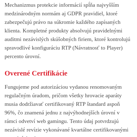
Mechanizmus protekcie informácií spĺňa najvyšším
medzinárodným normám aj GDPR pravidiel, ktoré
zabezpečujú právo na súkromie každého zapísaných
klienta. Kompletné produkty absolvujú pravidelnými
auditmi nezávislých skúšobných firiem, ktoré kontrolujú
spravodlivé konfiguráciu RTP (Návratnosť to Player)
percento úrovní.
Overené Certifikácie
Fungujeme pod autorizáciou vydanou renomovaným
regulačným úradom, pričom všetky hrovacie aparáty
musia dodržiavať certifikovaný RTP štandard aspoň
96%, čo znamená jednu z najvýhodnejších úrovní v
rámci odvetví web gamingu. Tento údaj potvrdzujú
nezávislé revízie vykonávané kvartálne certifikovanými