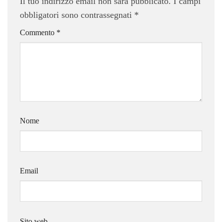
Il tuo indirizzo email non sarà pubblicato.
I campi
obbligatori sono contrassegnati
*
Commento
*
Nome
Email
Sito web