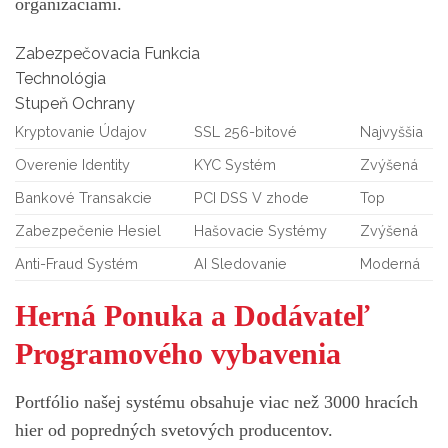
organizáciami.
Zabezpečovacia Funkcia
Technológia
Stupeň Ochrany
Kryptovanie Údajov
SSL 256-bitové
Najvyššia
Overenie Identity
KYC Systém
Zvýšená
Bankové Transakcie
PCI DSS V zhode
Top
Zabezpečenie Hesiel
Hašovacie Systémy
Zvýšená
Anti-Fraud Systém
AI Sledovanie
Moderná
Herná Ponuka a Dodávateľ
Programového vybavenia
Portfólio našej systému obsahuje viac než 3000 hracích
hier od popredných svetových producentov.