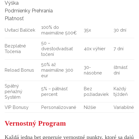
Výška
Podmienky Prehrania
Platnosť
100% do
Uvítací Balíček
35x
30 dní
maximálne 500€
50 –
Bezplatné
dvestodvadsať
40x výhier
7 dní
Točenia
točení
50% až
30-
štrnásť
Reload Bonus
maximálne 300
násobne
dní
eur
Spätný
5% – pätnásť
Bez
Každý
peňažný
percent
požiadaviek
týždeň
Systém
VIP Bonusy
Personalizované
Nižšie
Variabilné
Vernostný Program
Každá jedna bet generuje vernostné punkty, ktoré sa dajú