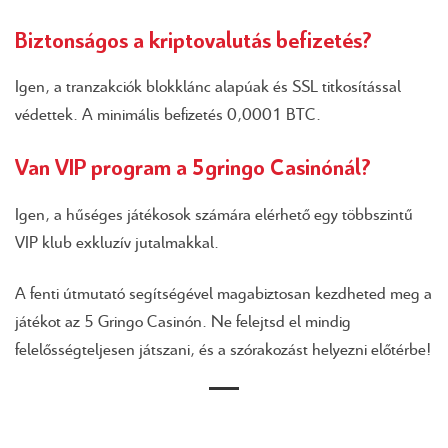
Biztonságos a kriptovalutás befizetés?
Igen, a tranzakciók blokklánc alapúak és SSL titkosítással
védettek. A minimális befizetés 0,0001 BTC.
Van VIP program a 5gringo Casinónál?
Igen, a hűséges játékosok számára elérhető egy többszintű
VIP klub exkluzív jutalmakkal.
A fenti útmutató segítségével magabiztosan kezdheted meg a
játékot az 5 Gringo Casinón. Ne felejtsd el mindig
felelősségteljesen játszani, és a szórakozást helyezni előtérbe!