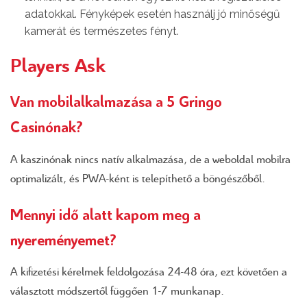
adatokkal. Fényképek esetén használj jó minőségű
kamerát és természetes fényt.
Players Ask
Van mobilalkalmazása a 5 Gringo
Casinónak?
A kaszinónak nincs natív alkalmazása, de a weboldal mobilra
optimalizált, és PWA-ként is telepíthető a böngészőből.
Mennyi idő alatt kapom meg a
nyereményemet?
A kifizetési kérelmek feldolgozása 24-48 óra, ezt követően a
választott módszertől függően 1-7 munkanap.