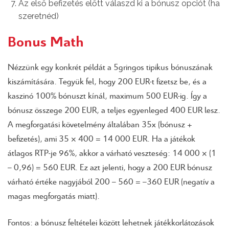
Az első befizetés előtt válaszd ki a bónusz opciót (ha
szeretnéd)
Bonus Math
Nézzünk egy konkrét példát a 5gringos tipikus bónuszának
kiszámítására. Tegyük fel, hogy 200 EUR-t fizetsz be, és a
kaszinó 100% bónuszt kínál, maximum 500 EUR-ig. Így a
bónusz összege 200 EUR, a teljes egyenleged 400 EUR lesz.
A megforgatási követelmény általában 35x (bónusz +
befizetés), ami 35 × 400 = 14 000 EUR. Ha a játékok
átlagos RTP-je 96%, akkor a várható veszteség: 14 000 × (1
– 0,96) = 560 EUR. Ez azt jelenti, hogy a 200 EUR bónusz
várható értéke nagyjából 200 – 560 = –360 EUR (negatív a
magas megforgatás miatt).
Fontos: a bónusz feltételei között lehetnek játékkorlátozások