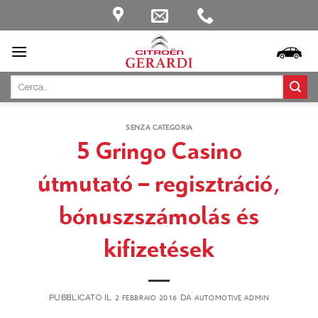
Skip
to
content
SENZA CATEGORIA
5 Gringo Casino
útmutató – regisztráció,
bónuszszámolás és
kifizetések
PUBBLICATO IL
2 FEBBRAIO 2016
DA
AUTOMOTIVE ADMIN