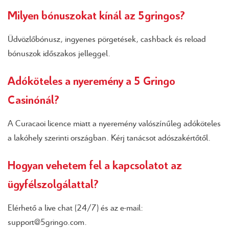
Milyen bónuszokat kínál az 5gringos?
Üdvözlőbónusz, ingyenes pörgetések, cashback és reload
bónuszok időszakos jelleggel.
Adóköteles a nyeremény a 5 Gringo
Casinónál?
A Curacaoi licence miatt a nyeremény valószínűleg adóköteles
a lakóhely szerinti országban. Kérj tanácsot adószakértőtől.
Hogyan vehetem fel a kapcsolatot az
ügyfélszolgálattal?
Elérhető a live chat (24/7) és az e-mail:
support@5gringo.com.