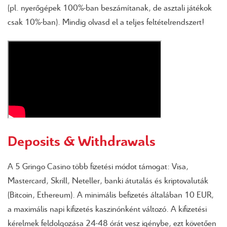
(pl. nyerőgépek 100%-ban beszámítanak, de asztali játékok
csak 10%-ban). Mindig olvasd el a teljes feltételrendszert!
Deposits & Withdrawals
A 5 Gringo Casino több fizetési módot támogat: Visa,
Mastercard, Skrill, Neteller, banki átutalás és kriptovaluták
(Bitcoin, Ethereum). A minimális befizetés általában 10 EUR,
a maximális napi kifizetés kaszinónként változó. A kifizetési
kérelmek feldolgozása 24-48 órát vesz igénybe, ezt követően