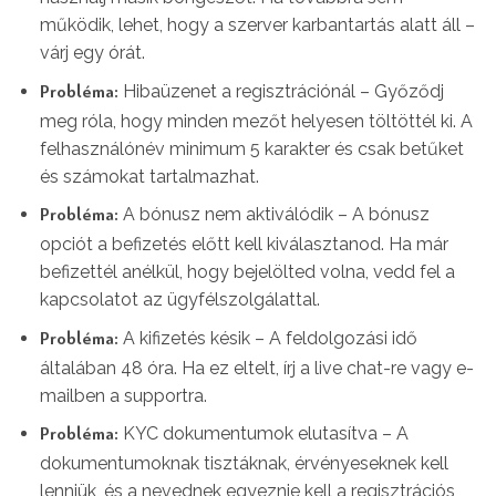
működik, lehet, hogy a szerver karbantartás alatt áll –
várj egy órát.
Hibaüzenet a regisztrációnál – Győződj
Probléma:
meg róla, hogy minden mezőt helyesen töltöttél ki. A
felhasználónév minimum 5 karakter és csak betűket
és számokat tartalmazhat.
A bónusz nem aktiválódik – A bónusz
Probléma:
opciót a befizetés előtt kell kiválasztanod. Ha már
befizettél anélkül, hogy bejelölted volna, vedd fel a
kapcsolatot az ügyfélszolgálattal.
A kifizetés késik – A feldolgozási idő
Probléma:
általában 48 óra. Ha ez eltelt, írj a live chat-re vagy e-
mailben a supportra.
KYC dokumentumok elutasítva – A
Probléma:
dokumentumoknak tisztáknak, érvényeseknek kell
lenniük, és a nevednek egyeznie kell a regisztrációs