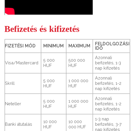
Befizetés és kifizetés
FELDOLGOZÁSI
FIZETÉSI MÓD
MINIMUM
MAXIMUM
IDŐ
Azonnali
5 000
500 000
Visa/Mastercard
befizetés, 1-3
HUF
HUF
nap kifizetés
Azonnali
5 000
1 000 000
Skrill
befizetés, 1-2
HUF
HUF
nap kifizetés
Azonnali
5 000
1 000 000
Neteller
befizetés, 1-2
HUF
HUF
nap kifizetés
1-3 nap
10 000
10 000
Banki átutalás
befizetés, 3-7
HUF
000 HUF
nap kifizetés