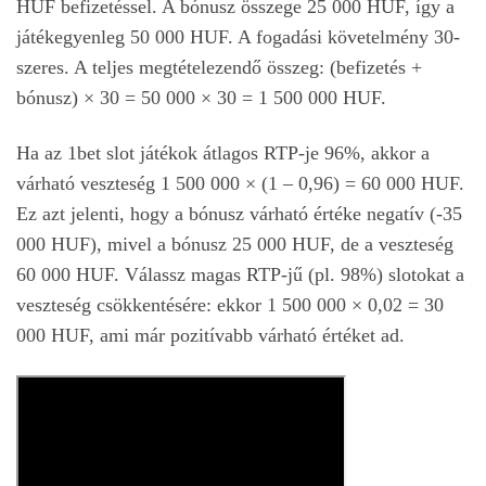
HUF befizetéssel. A bónusz összege 25 000 HUF, így a
játékegyenleg 50 000 HUF. A fogadási követelmény 30-
szeres. A teljes megtételezendő összeg: (befizetés +
bónusz) × 30 = 50 000 × 30 = 1 500 000 HUF.
Ha az 1bet slot játékok átlagos RTP-je 96%, akkor a
várható veszteség 1 500 000 × (1 – 0,96) = 60 000 HUF.
Ez azt jelenti, hogy a bónusz várható értéke negatív (-35
000 HUF), mivel a bónusz 25 000 HUF, de a veszteség
60 000 HUF. Válassz magas RTP-jű (pl. 98%) slotokat a
veszteség csökkentésére: ekkor 1 500 000 × 0,02 = 30
000 HUF, ami már pozitívabb várható értéket ad.