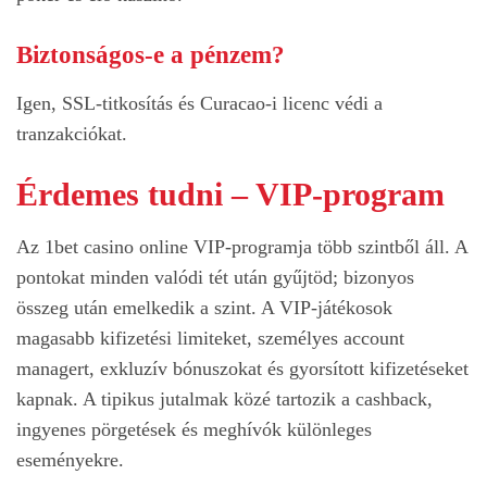
Biztonságos-e a pénzem?
Igen, SSL-titkosítás és Curacao-i licenc védi a
tranzakciókat.
Érdemes tudni – VIP-program
Az 1bet casino online VIP-programja több szintből áll. A
pontokat minden valódi tét után gyűjtöd; bizonyos
összeg után emelkedik a szint. A VIP-játékosok
magasabb kifizetési limiteket, személyes account
managert, exkluzív bónuszokat és gyorsított kifizetéseket
kapnak. A tipikus jutalmak közé tartozik a cashback,
ingyenes pörgetések és meghívók különleges
eseményekre.