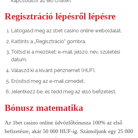
kapcsolatot az élő chaten.
Regisztráció lépésről lépésre
Látogasd meg az 1bet casino online weboldalát.
Kattints a „Regisztráció” gombra.
Töltsd ki a mezőket: e-mail, jelszó, név, születési
dátum.
Válaszd ki a kívánt pénznemet (HUF).
Erősítsd meg az e-mail címedet.
Jelentkezz be, és tedd meg az első befizetést.
Bónusz matematika
Az 1bet casino online üdvözlőbónusza 100% az első
befizetésre, akár 50 000 HUF-ig. Számoljunk egy 25 000