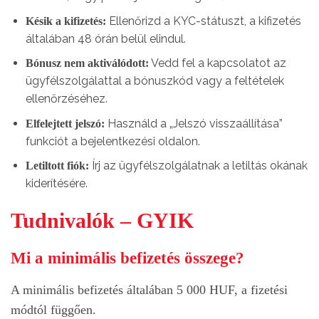
Ellenőrizd a KYC-státuszt, a kifizetés
Késik a kifizetés:
általában 48 órán belül elindul.
Vedd fel a kapcsolatot az
Bónusz nem aktiválódott:
ügyfélszolgálattal a bónuszkód vagy a feltételek
ellenőrzéséhez.
Használd a „Jelszó visszaállítása”
Elfelejtett jelszó:
funkciót a bejelentkezési oldalon.
Írj az ügyfélszolgálatnak a letiltás okának
Letiltott fiók:
kiderítésére.
Tudnivalók – GYIK
Mi a minimális befizetés összege?
A minimális befizetés általában 5 000 HUF, a fizetési
módtól függően.